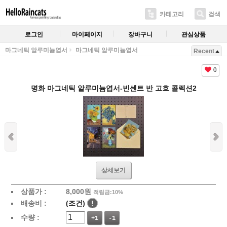
카테고리
검색
로그인
마이페이지
장바구니
관심상품
마그네틱 알루미늄엽서
마그네틱 알루미늄엽서
Recent
0
명화 마그네틱 알루미늄엽서-빈센트 반 고흐 콜렉션2
상세보기
상품가 :
8,000원
적립금:10%
배송비 :
(조건)
!
수량 :
+1
-1