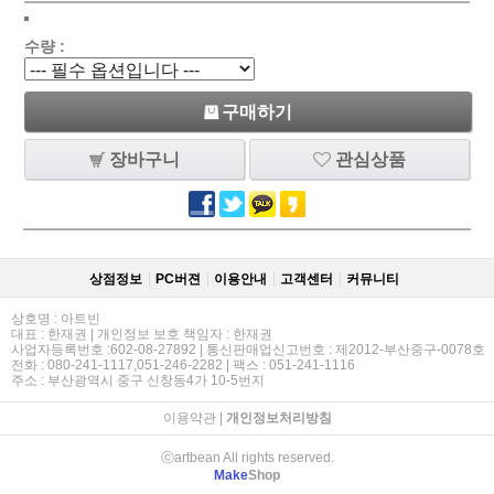
수량 :
구매하기
장바구니
관심상품
상점정보
PC버젼
이용안내
고객센터
커뮤니티
상호명 : 아트빈
대표 : 한재권 | 개인정보 보호 책임자 : 한재권
사업자등록번호 :602-08-27892 | 통신판매업신고번호 : 제2012-부산중구-0078호
전화 : 080-241-1117,051-246-2282 | 팩스 : 051-241-1116
주소 : 부산광역시 중구 신창동4가 10-5번지
이용약관
|
개인정보처리방침
ⓒartbean All rights reserved.
Make
Shop