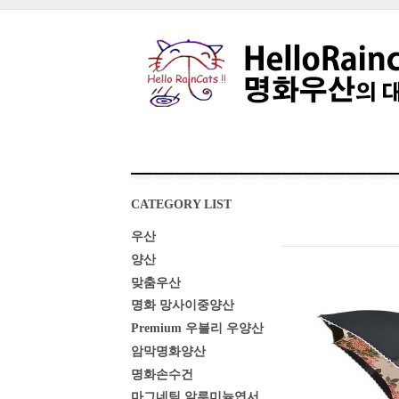
CATEGORY LIST
우산
양산
맞춤우산
명화 망사이중양산
Premium 우블리 우양산
암막명화양산
명화손수건
마그네틱 알루미늄엽서